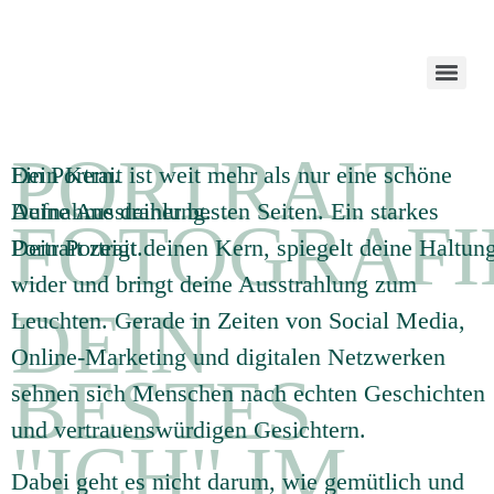
PORTRAIT
Dein Kern.
Ein Portrait ist weit mehr als nur eine schöne
Deine Ausstrahlung.
Aufnahme deiner besten Seiten. Ein starkes
FOTOGRAFI
Dein Portrait.
Portrait zeigt deinen Kern, spiegelt deine Haltun
wider und bringt deine Ausstrahlung zum
DEIN
Leuchten. Gerade in Zeiten von Social Media,
Online-Marketing und digitalen Netzwerken
BESTES
sehnen sich Menschen nach echten Geschichten
und vertrauenswürdigen Gesichtern.
"ICH" IM
Dabei geht es nicht darum, wie gemütlich und