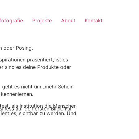
fotografie
Projekte
About
Kontakt
ln oder Posing.
pirationen präsentiert, ist es
er sind es deine Produkte oder
ir geht es nicht um „mehr Schein
 kennenlernen.
est, als Institution die Menschen
iness auf den ersten Blick. Für
dient es, sichtbar zu werden. Und