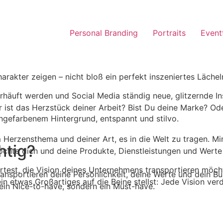
Personal Branding
Portraits
Event
Charakter zeigen – nicht bloß ein perfekt inszeniertes Läche
erhäuft werden und Social Media ständig neue, glitzernde Ins
 ist das Herzstück deiner Arbeit? Bist Du deine Marke? Od
em Herzensthema und deiner Art, es in die Welt zu tragen. M
htig?
möchte dich und deine Produkte, Dienstleistungen und Werte
artest, die Vision deines Unternehmens transportieren möcht
ransportieren deine Persönlichkeit, deine Werte und dein Bus
n etwas Großartiges auf die Beine stellst: Jede Vision ver
ein Nice-to-have, sondern ein Must-have.