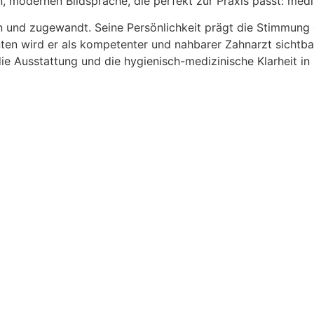
n, modernen Bildsprache, die perfekt zur Praxis passt: medi
en und zugewandt. Seine Persönlichkeit prägt die Stimmung d
nten wird er als kompetenter und nahbarer Zahnarzt sichtba
ie Ausstattung und die hygienisch-medizinische Klarheit in