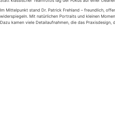
Statt klassischer Teamfotos lag der Fokus auf einer cleane
Im Mittelpunkt stand Dr. Patrick Frehland – freundlich, off
widerspiegeln. Mit natürlichen Portraits und kleinen Mome
Dazu kamen viele Detailaufnahmen, die das Praxisdesign, d