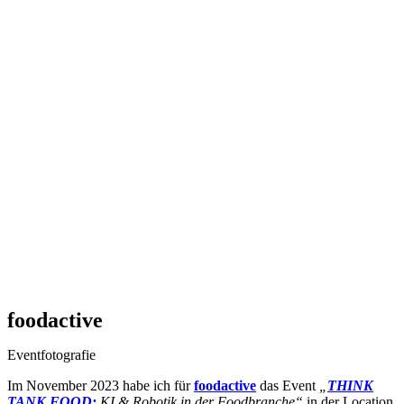
foodactive
Eventfotografie
Im November 2023 habe ich für
foodactive
das Event
„
THINK
TANK FOOD:
KI & Robotik in der Foodbranche“
in der Location